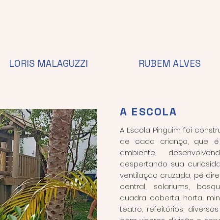
LORIS MALAGUZZI
RUBEM ALVES
A ESCOLA
A Escola Pinguim foi constr
de cada criança, que é 
ambiente, desenvolv
despertando sua curiosid
ventilação cruzada, pé direit
central, solariums, bosq
quadra coberta, horta, mini
teatro, refeitórios, divers