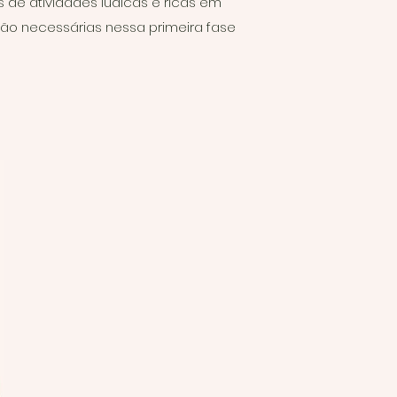
 de atividades lúdicas e ricas em
tão necessárias nessa primeira fase