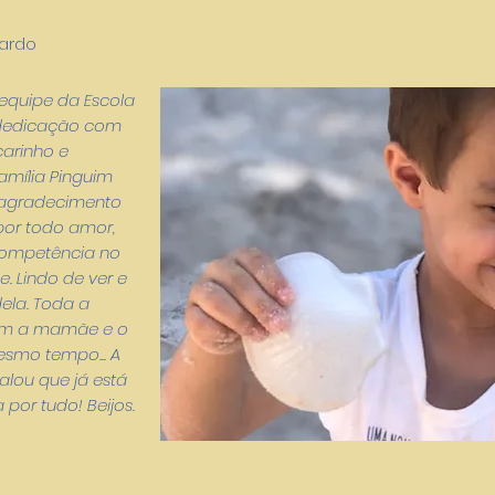
ardo
equipe da Escola
 dedicação com
carinho e
mília Pinguim
o agradecimento
por todo amor,
competência no
e. Lindo de ver e
ela. Toda a
com a mamãe e o
esmo tempo... A
falou que já está
or tudo! Beijos.