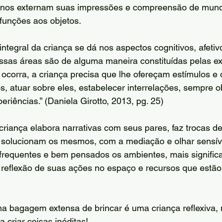
enos externam suas impressões e compreensão de mund
 funções aos objetos.  
tegral da criança se dá nos aspectos cognitivos, afetivo, 
essas áreas são de alguma maneira constituídas pelas ex
e ocorra, a criança precisa que lhe ofereçam estímulos e
os, atuar sobre eles, estabelecer interrelações, sempre 
eriências.” (Daniela Girotto, 2013, pg. 25)
a criança elabora narrativas com seus pares, faz trocas d
e solucionam os mesmos, com a mediação e olhar sensív
frequentes e bem pensados os ambientes, mais significa
a reflexão de suas ações no espaço e recursos que estão
bagagem extensa de brincar é uma criança reflexiva, mu
 criar coisas inéditas!