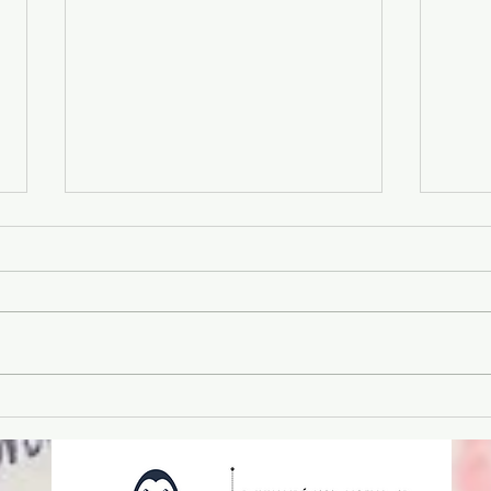
Crianças X Uso de telas
Vivê
bilí