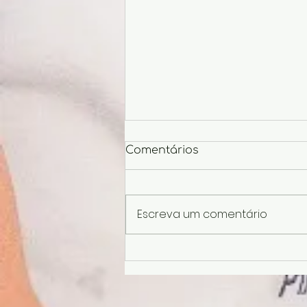
Comentários
Escreva um comentário
Dicas imperdíveis para
curtir com crianças em
São Paulo