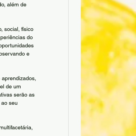
o, além de 
social, físico 
periências do 
 oportunidades 
observando e 
e aprendizados, 
el de um 
tivas serão as 
 ao seu 
ltifacetária, 