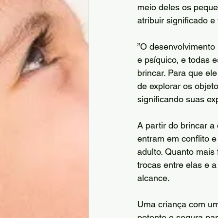
meio deles os pequ
atribuir significado e
”O desenvolvimento in
e psíquico, e todas 
brincar. Para que el
de explorar os objet
significando suas exp
A partir do brincar 
entram em conflito 
adulto. Quanto mais 
trocas entre elas e 
alcance. 
Uma criança com uma 
potente e segura para